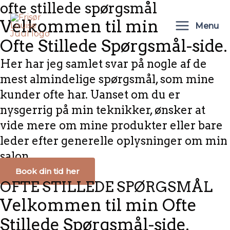
ofte stillede spørgsmål
Gå
Main
Velkommen til min
til
Menu
Menu
indholdet
Ofte Stillede Spørgsmål-side.
Her har jeg samlet svar på nogle af de
mest almindelige spørgsmål, som mine
kunder ofte har. Uanset om du er
nysgerrig på min teknikker, ønsker at
vide mere om mine produkter eller bare
leder efter generelle oplysninger om min
salon
Book din tid her
OFTE STILLEDE SPØRGSMÅL
Velkommen til min Ofte
Stillede Spørgsmål-side.