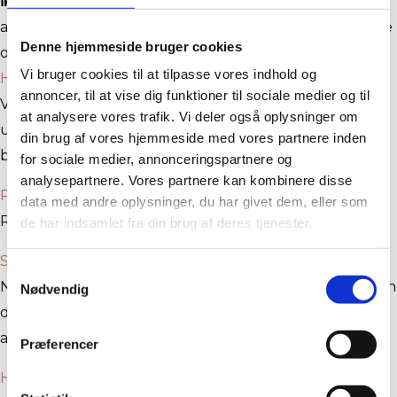
ikke afbud på mail, sms eller sociale medier.
Ved
afbestilling senere end 3 timer før eller ved udeblivelse
Denne hjemmeside bruger cookies
opkræves et gebyr på 50% af behandlingens pris.
Vi bruger cookies til at tilpasse vores indhold og
Hvis du ikke melder afbud
annoncer, til at vise dig funktioner til sociale medier og til
Ved afbestilling senere end 3 timer før eller ved
at analysere vores trafik. Vi deler også oplysninger om
udeblivelse opkræves et gebyr på 50% af
din brug af vores hjemmeside med vores partnere inden
behandlingens pris.
for sociale medier, annonceringspartnere og
analysepartnere. Vores partnere kan kombinere disse
Parkering
data med andre oplysninger, du har givet dem, eller som
Rædersgade 1-3 –
Se rutevejledning
de har indsamlet fra din brug af deres tjenester.
Skal jeg vaske mit hår før en farvebehandling?
Samtykkevalg
Nej, der er ingen grund til at du vasker dit hår på dagen
Nødvendig
du kommer forbi, håret er kun nemmere for mig at
arbejde med når det har lidt struktur.
Præferencer
Hvilken produkter forhandler Frisør Louise Juul?