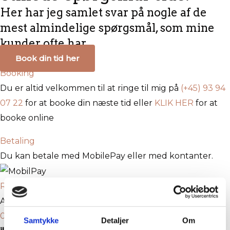
Her har jeg samlet svar på nogle af de
mest almindelige spørgsmål, som mine
kunder ofte har.
Book din tid her
Booking
Du er altid velkommen til at ringe til mig på
(+45) 93 94
07 22
for at booke din næste tid eller
KLIK HER
for at
booke online
Betaling
Du kan betale med MobilePay eller med kontanter.
Regler for afbud
Afbestilling skal ske online eller telefonisk på
+45 93 94
07 22
senest 3 timer før din aftalte tid.
Jeg modtager
Samtykke
Detaljer
Om